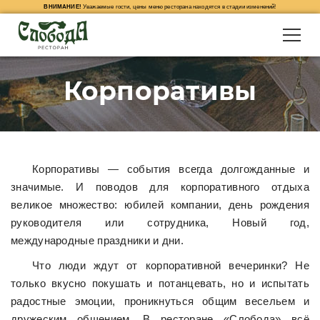
ВНИМАНИЕ!
Уважаемые гости, цены меню ресторана находятся в стадии изменений!
Корпоративы
Корпоративы — события всегда долгожданные и
значимые. И поводов для корпоративного отдыха
великое множество: юбилей компании, день рождения
руководителя или сотрудника, Новый год,
международные праздники и дни.
Что люди ждут от корпоративной вечеринки? Не
только вкусно покушать и потанцевать, но и испытать
радостные эмоции, проникнуться общим весельем и
дружеским общением. В ресторане «Слобода» всё